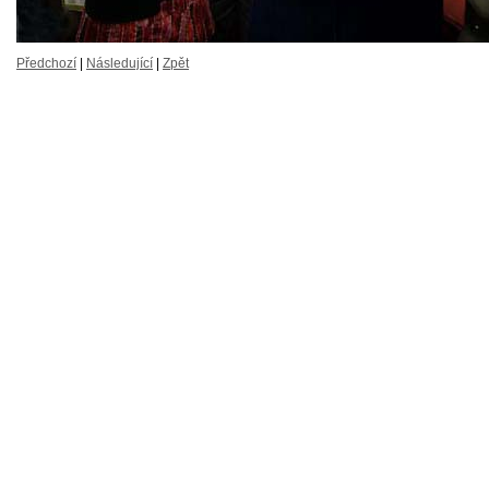
Předchozí
|
Následující
|
Zpět