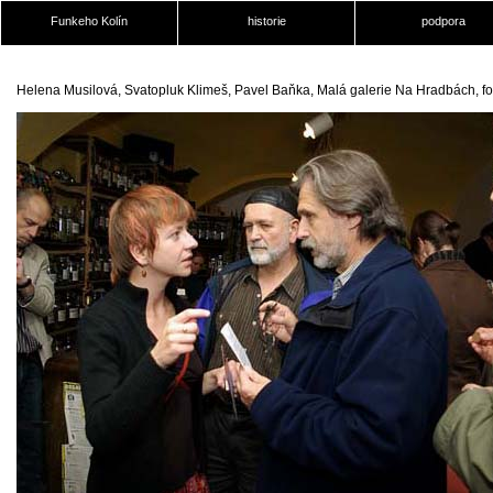
Funkeho Kolín
historie
podpora
Helena Musilová, Svatopluk Klimeš, Pavel Baňka, Malá galerie Na Hradbách, f